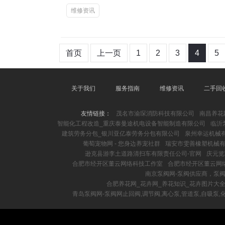
维修资讯
首页
上一页
1
2
3
4
5
关于我们
服务指南
维修资讯
二手回
友情链接：
茂名市渝琛消防科技有限公司
南昌养花
智能化工程改造_重庆泰曼途机电设备智能制造有限公司
临沂
建筑劳务分包_银川亚亿泰劳务分包有限公司
泉州幸运机械
葡萄宠物网 - 您身边养宠社群
瑞安市雯善橡塑机械
逊克县游李土道路清扫车有限责任公司-官网
庆元览
合肥市经开区董云网络科技工作室
合肥市经开区董云网
南京泵阀网-泵阀供应商，泵阀
合肥养花网_花卉网_养花知识_花卉图片大
青岛泵阀网-泵阀网止回阀,调节阀,离心泵,管道泵,自吸泵,