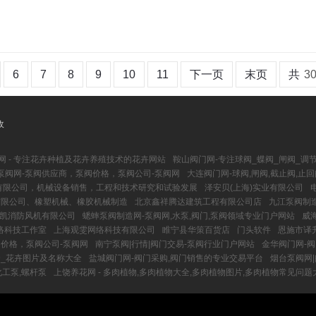
6
7
8
9
10
11
下一页
末页
共
3
收
网 - 专注花卉种植及花卉养殖技术的花卉网站
鞍山阀门网-专注球阀_蝶阀_闸阀_调
泵阀网-泵阀供应商，泵阀价格，泵阀公司-泵阀网
大连阀门网-球阀,闸阀,截止阀,止回
有限公司，机械设备销售，工程和技术研究和试验发展
泽安贝(上海)实业有限公司
有限公司、橡塑机械、橡胶机械制造
北京鑫祥腾达建筑工程有限公司店
九江泵阀制造
凯消防风机有限公司
蟋蟀泵阀制造网-泵阀网,水泵,阀门,泵阀领域专业门户网站
威
络科技工作室
上海观雯网络科技有限公司
睢宁县华策百货店
门头软件
恩施市译
价格，泵阀公司-泵阀网
南宁泵阀|行情|阀门交易-泵阀行业门户网站
金华阀门网-
全_花卉图片及名称大全
盐城阀门网-阀门采购,阀门销售的专业交易平台
烟台泵阀网|
化工泵,螺杆泵
上饶养花网 - 多肉植物,多肉植物大全,多肉植物图片,多肉植物常见问题