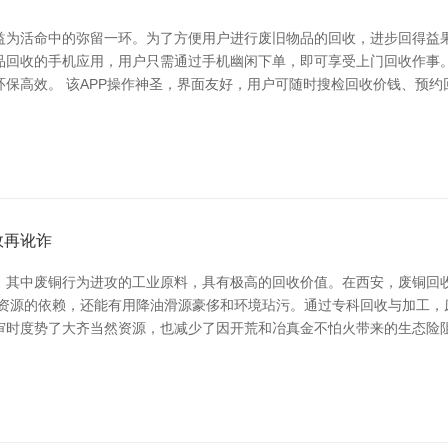
为活命中的弥留一环。为了方便用户进行废旧物品的回收，进步回得益果，
物品回收的手机应用，用户只需通过手机幽闲下单，即可享受上门回收作
保高效。 该APP操作神圣，界面友好，用户可随时搜检回收价钱、预
效再讹诈
，其中废铜行为进攻的工业原料，具有极高的回收价值。在西安，废铜回
产资源的依赖，还能有用降油滑源豪侈和环境玷污。通过专科回收与加工，
审时度势了大齐当然资源，也减少了因开荒和冶真金不怕火带来的生态险阻