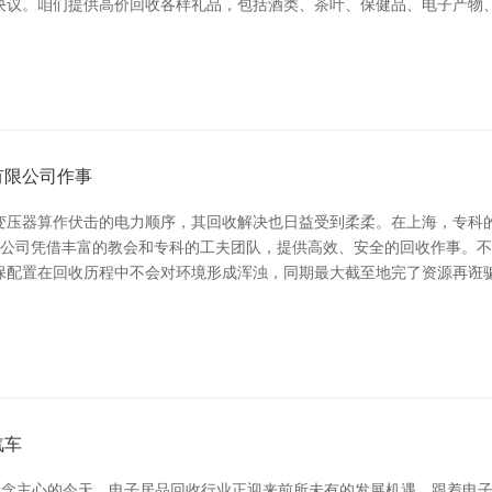
决议。咱们提供高价回收各样礼品，包括酒类、茶叶、保健品、电子产物
有限公司作事
变压器算作伏击的电力顺序，其回收解决也日益受到柔柔。在上海，专科
压器公司凭借丰富的教会和专科的工夫团队，提供高效、安全的回收作事。
保配置在回收历程中不会对环境形成浑浊，同期最大截至地完了资源再诳骗
汽车
东说念主心的今天，电子居品回收行业正迎来前所未有的发展机遇。跟着电