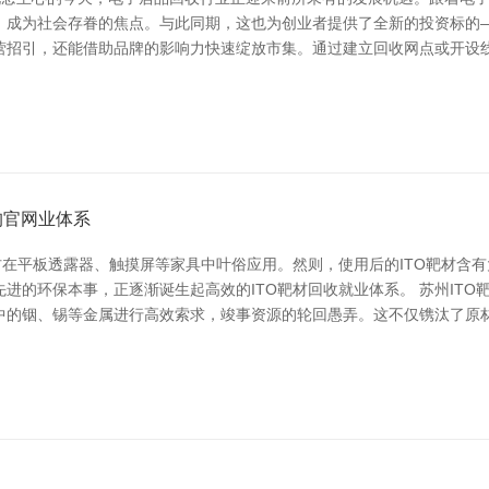
成为社会存眷的焦点。与此同期，这也为创业者提供了全新的投资标的——
营招引，还能借助品牌的影响力快速绽放市集。通过建立回收网点或开设
狗官网业体系
材在平板透露器、触摸屏等家具中叶俗应用。然则，使用后的ITO靶材含
进的环保本事，正逐渐诞生起高效的ITO靶材回收就业体系。 苏州IT
中的铟、锡等金属进行高效索求，竣事资源的轮回愚弄。这不仅镌汰了原