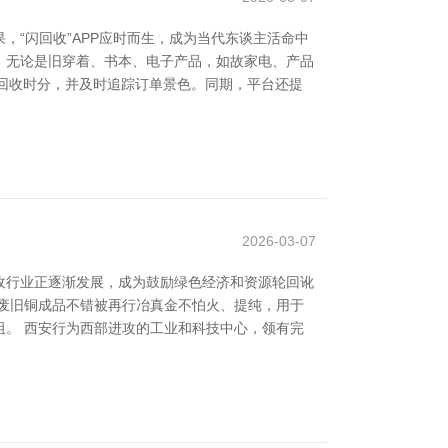
“闪回收”APP应时而生，成为当代东谈主活命中
事。无论是旧穿着、书本、电子产品，如故家电、产品
约回收时分，并及时追踪订单景色。同期，平台还提
2026-03-07
收行业正逐渐发展，成为鼓励绿色经济和资源轮回讹
废旧铜成品不错被再行冶真金不怕火、提纯，用于
。 西安行为西部进攻的工业和科技中心，领有完