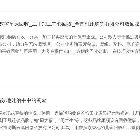
数控车床回收_二手加工中心回收_全国机床购销有限公司效回
于废旧物质回收、分类、加工和再应用的环保型企业。公司致力于于推进资
限公司，助力生态端淑栽培。 公司业务涵盖废金属、废纸、塑料、电子
的高效回收与再应用，为客户提供专科、方便的回收处事。 在技巧改换方
高效地处治手中的黄金
要变现或更换的情况。聘用一家靠谱的黄金首饰回收店显得尤为蹙迫。以
划正规连锁品牌，如“周大福”、“周生生”等，这些品牌频频设有回收做
滨市博斯云逸网络科技有限公司 其次，不错搜索腹地的黄金回收店，举例“