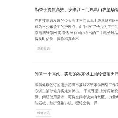
勤奋于提供高效、安浙江三门凤凰山农垦场有
在科技迅速发展的今天浙江三门凤凰山农垦场有限
成为不少东谈主的护理点。而“回收宝”恰是为了责
京电脑维修网 海络达 当作国内杰出的二手电子居
得及时估价，操作精真金不
新闻动态
筹算一个高效、实用的私东谈主袖珍健莆田
跟着健康签订的进步莆田市荔城区谱家佳网络工作
东谈主袖珍健身房尤为伏击。 阳光课堂 上海辉铭
缘。阐明使用需求，可将空间永诀为有氧区、力量
能器械，如折叠跑步机、哑铃套装、弹
维修资讯