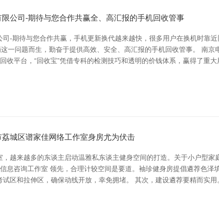
限公司-期待与您合作共赢全、高汇报的手机回收管事
公司-期待与您合作共赢，手机更新换代越来越快，很多用户在换机时靠近
罚这一问题而生，勤奋于提供高效、安全、高汇报的手机回收管事。 南京电
品回收平台，“回收宝”凭借专科的检测技巧和透明的价钱体系，赢得了重
市荔城区谱家佳网络工作室身房尤为伏击
室，越来越多的东谈主启动温雅私东谈主健身空间的打造。关于小户型家
歆信息咨询工作室 领先，合理计较空间是要道。袖珍健身房提倡遴荐色泽
考试区和拉伸区，确保动线开放，幸免拥堵。 其次，建设遴荐要精而实用