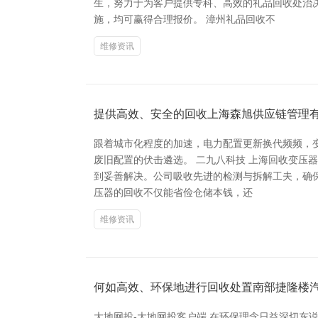
生，努力于为客户提供专科、高效的礼品回收处治
施，均可赢得合理报价。 漳州礼品回收不
维修资讯
提供高效、安全的回收上海森旭供应链管理
跟着城市化程度的加速，电力配置更新换代频频，
废旧配置的伏击遴选。 二九八科技 上海回收变
到妥善解决。公司吸收先进的检测与拆解工夫，确
压器的回收不仅能省俭仓储本钱，还
维修资讯
何如高效、环保地进行回收处置南部捷隆楼
大地网投-大地网投客户端 在环保理念日益深切