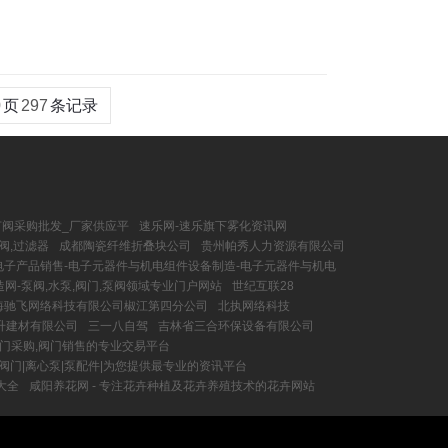
0
页
297
条记录
节阀采购批发_厂家供应平
速乐网-速乐旗下雾化资讯网
阀,过滤器
成都陶瓷纤维折叠块公司
贵州帕秀人力资源有限公司
电子产品销售-电子元器件与机电组件设备制造-电子元器件与机电
网-泵阀,水泵,阀门,泵阀领域专业门户网站
世纪互联28
海驰飞网络科技有限公司椒江第四分公司
北执网络科技
升建材有限公司
三一八自驾
吉林省三合环保设备有限公司
阀门采购,阀门销售的专业交易平台
阀门|离心泵|泵配件|为您提供最专业的资讯平台
大全
咸阳养花网 - 专注花卉种植及花卉养殖技术的花卉网站