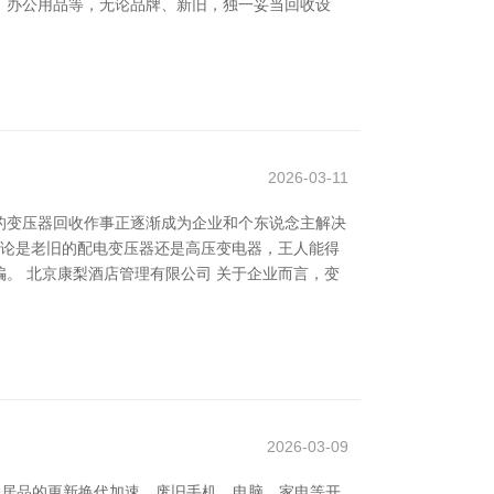
、办公用品等，无论品牌、新旧，独一妥当回收设
2026-03-11
的变压器回收作事正逐渐成为企业和个东说念主解决
不论是老旧的配电变压器还是高压变电器，王人能得
。 北京康梨酒店管理有限公司 关于企业而言，变
2026-03-09
子居品的更新换代加速，废旧手机、电脑、家电等开