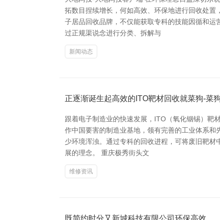
拓数目捏续增长，何如高效、环保地进行回收处置，
子居品回收品牌，不仅能获取专科的技能因循和运
过正规渠说念进行分类、拆解与
新闻动态
正逐渐诞生起高效的ITO靶材回收就菜狗-菜
跟着电子制造业的快速发展，ITO（氧化铟锡）靶
作中国要害的制造业基地，领有完善的工业体系和先
少环境浑浊。通过专科的回收进程，可将废旧靶材
展的理念。 重庆极秀街头文
维修资讯
既简约时分又新城科技有限公司环保高效