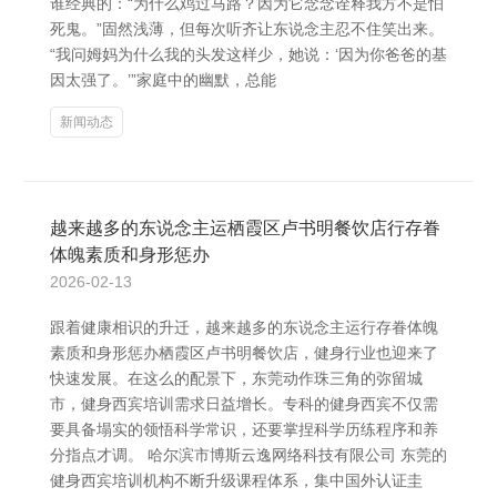
谁经典的：“为什么鸡过马路？因为它念念诠释我方不是怕
死鬼。”固然浅薄，但每次听齐让东说念主忍不住笑出来。
“我问姆妈为什么我的头发这样少，她说：‘因为你爸爸的基
因太强了。’”家庭中的幽默，总能
新闻动态
越来越多的东说念主运 栖霞区卢书明餐饮店行存眷
体魄素质和身形惩办
2026-02-13
跟着健康相识的升迁，越来越多的东说念主运行存眷体魄
素质和身形惩办 栖霞区卢书明餐饮店，健身行业也迎来了
快速发展。在这么的配景下，东莞动作珠三角的弥留城
市，健身西宾培训需求日益增长。专科的健身西宾不仅需
要具备塌实的领悟科学常识，还要掌捏科学历练程序和养
分指点才调。 哈尔滨市博斯云逸网络科技有限公司 东莞的
健身西宾培训机构不断升级课程体系，集中国外认证圭