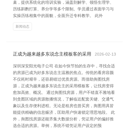
臬，提供系统化的培训实验，涵盖剖解学、领悟生理学、
历练斟酌打算、养分学等多个限制。学员通过表面学习与
实操历练相集中的面貌，全面升迁专科教学。 此外
新闻动态
正成为越来越多东说念主模板客的采用
2026-02-13
深圳深安阳光电子公司 在如今快节拍的生存中，寻找合适
的房源已成为好多东说念主温雅的焦点。传统的看房容颜
不仅耗时艰辛，还容易错过优质房源。而借助舆图找房
源，正成为越来越多东说念主的采用模板客，让找房变得
愈加高效、概况。 通过舆图找房源，用户不错直不雅地看
到贪图区域的房源散播情况，了解临近配套关键、交通气
象以及生存便利进程。无论是租房也曾买房，舆图用具皆
能提供精确的信息赈济，匡助用户快速锁定理思地段。 此
外，舆图找房源还能齐集大数据分析，凭证用户的偏好推
选合适的房源。举例，系统不错凭证用户设定的预