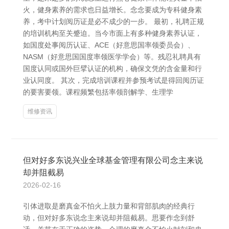
火，健身素养的需求也日益增长。念念要成为专科健身素
养，考中计划阅历证是必不成少的一步。 最初，礼聘正规
的培训机构至关蹙迫。当今市面上有多种健身素养认证，
如国度处事阅历认证、ACE（好意思国率领委员会）、
NASM（好意思国国度率领医学学会）等。残忍礼聘具有
国度认同或国外巨擘认证的机构，确保文凭的含金量和行
业认同度。 其次，完成培训课程并参预考试是得回阅历证
的要害要领。课程频繁包括率领剖解学、生理学
维修资讯
但对好多东说兴业全球基金管理有限公司念主来说
却并阻截易
2026-02-16
引体进取是磨真金不怕火上肢力量和背部肌肉的经典行
动，但对好多东说念主来说却并阻截易。思要作念到舒