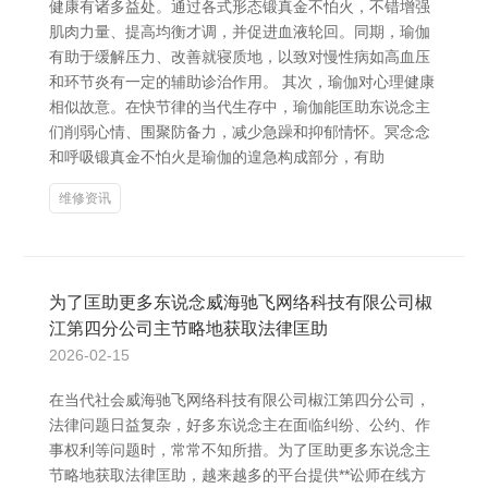
健康有诸多益处。通过各式形态锻真金不怕火，不错增强
肌肉力量、提高均衡才调，并促进血液轮回。同期，瑜伽
有助于缓解压力、改善就寝质地，以致对慢性病如高血压
和环节炎有一定的辅助诊治作用。 其次，瑜伽对心理健康
相似故意。在快节律的当代生存中，瑜伽能匡助东说念主
们削弱心情、围聚防备力，减少急躁和抑郁情怀。冥念念
和呼吸锻真金不怕火是瑜伽的遑急构成部分，有助
维修资讯
为了匡助更多东说念威海驰飞网络科技有限公司椒
江第四分公司主节略地获取法律匡助
2026-02-15
在当代社会威海驰飞网络科技有限公司椒江第四分公司，
法律问题日益复杂，好多东说念主在面临纠纷、公约、作
事权利等问题时，常常不知所措。为了匡助更多东说念主
节略地获取法律匡助，越来越多的平台提供**讼师在线方