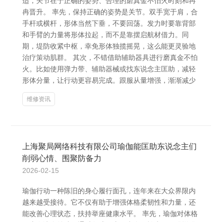
适，关节在于正确的姿势、合理的磨真金不怕火时刻和冉
冉晋升。 率先，保持正确的姿势是关节。双手宽于肩，合
手杆或横杆，形体当然下垂，不要回荡。发力时要靠背部
和手臂的力量将形体拉起，而不是靠摆启航材借力。同
期，堤防收紧中枢，幸免形体独揽摇晃，这么能更灵验地
治疗策动肌群。 其次，不错借助辅助器具进行磨真金不怕
火。比如使用弹力带、辅助器械或找东说念主匡助，减轻
形体分量，让行动更容易完成。跟服从量增强，渐渐减少
维修资讯
上海聚局网络科技有限公司瑜伽能匡助东说念主们
削弱心情、围聚防备力
2026-02-15
瑜伽行动一种陈旧的身心履行面孔，连年来在大众界限内
越来越受接待。它不仅有助于增强体格柔韧性和力量，还
能改善心理状态，扶持举座健康水平。 率先，瑜伽对体格