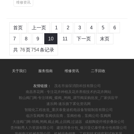
维修资讯
首页
上一页
1
2
3
4
5
6
7
8
9
10
11
下一页
末页
共
76
页
754
条记录
关于我们
服务指南
维修资讯
二手回收
友情链接：
茂名市渝琛消防科技有限公司
南昌养花网 - 专注花卉种植及花卉养殖技术的花卉网站
鞍山阀门网-专注球阀_蝶阀_闸阀_调节阀采购批发_厂家供应平
速乐网-速乐旗下雾化资讯网
智能化工程改造_重庆泰曼途机电设备智能制造有限公司
临沂泵阀网-泵阀供应商，泵阀价格，泵阀公司-泵阀网
大连阀门网-球阀,闸阀,截止阀,止回阀,过滤器
成都陶瓷纤维折叠块公司
贵州帕秀人力资源有限公司
建筑劳务分包_银川亚亿泰劳务分包有限公司
泉州幸运机械有限公司，机械设备销售，工程和技术研究和试验发展