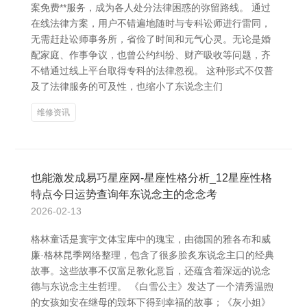
案免费**服务，成为各人处分法律困惑的弥留路线。 通过
在线法律方案，用户不错遍地随时与专科讼师进行雷同，
无需赶赴讼师事务所，省俭了时间和元气心灵。无论是婚
配家庭、作事争议，也曾公约纠纷、财产吸收等问题，齐
不错通过线上平台取得专科的法律忽视。 这种形式不仅普
及了法律服务的可及性，也缩小了东说念主们
维修资讯
也能激发成易巧星座网-星座性格分析_12星座性格
特点今日运势查询年东说念主的念念考
2026-02-13
格林童话是寰宇文体宝库中的瑰宝，由德国的雅各布和威
廉·格林昆季网络整理，包含了很多脍炙东说念主口的经典
故事。这些故事不仅富足教化意旨，还蕴含着深远的说念
德与东说念主生哲理。 《白雪公主》发达了一个清秀温煦
的女孩如安在继母的毁坏下得到幸福的故事；《灰小姐》