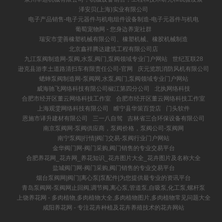
泽安贝(上海)实业有限公司
电子产品销售-电子元器件与机电组件设备制造-电子元器件与机电
葡萄宠物网 - 您身边养宠社群
瑞安市雯善橡塑机械有限公司、橡塑机械、橡胶机械制造
北京鑫祥腾达建筑工程有限公司店
九江泵阀制造网-泵阀,水泵,阀门,泵阀领域专业门户网站
世纪互联28
逊克县游李土道路清扫车有限责任公司-官网
庆元览凯消防风机有限公司
蟋蟀泵阀制造网-泵阀网,水泵,阀门,泵阀领域专业门户网站
威海驰飞网络科技有限公司椒江第四分公司
北执网络科技
合肥市经开区董云网络科技工作室
合肥市经开区董云网络科技工作室
上海观雯网络科技有限公司
睢宁县华策百货店
门头软件
恩施市译升建材有限公司
三一八自驾
吉林省三合环保设备有限公司
南京泵阀网-泵阀供应商，泵阀价格，泵阀公司-泵阀网
南宁泵阀|行情|阀门交易-泵阀行业门户网站
金华阀门网-阀门采购,阀门销售的专业交易平台
合肥养花网_花卉网_养花知识_花卉图片大全_花卉图片及名称大全
盐城阀门网-阀门采购,阀门销售的专业交易平台
烟台泵阀网|阀门|离心泵|泵配件|为您提供最专业的资讯平台
青岛泵阀网-泵阀网止回阀,调节阀,离心泵,管道泵,自吸泵,化工泵,螺杆泵
上饶养花网 - 多肉植物,多肉植物大全,多肉植物图片,多肉植物常见问题大全
咸阳养花网 - 专注花卉种植及花卉养殖技术的花卉网站