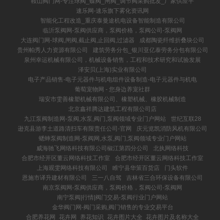
鞍山阀门网-专注球阀_蝶阀_闸阀_调节阀采购批发_厂家供应平
速乐网-速乐旗下雾化资讯网
智能化工程改造_重庆泰曼途机电设备智能制造有限公司
临沂泵阀网-泵阀供应商，泵阀价格，泵阀公司-泵阀网
大连阀门网-球阀,闸阀,截止阀,止回阀,过滤器
成都陶瓷纤维折叠块公司
贵州帕秀人力资源有限公司
建筑劳务分包_银川亚亿泰劳务分包有限公司
泉州幸运机械有限公司，机械设备销售，工程和技术研究和试验发展
泽安贝(上海)实业有限公司
电子产品销售-电子元器件与机电组件设备制造-电子元器件与机电
葡萄宠物网 - 您身边养宠社群
瑞安市雯善橡塑机械有限公司、橡塑机械、橡胶机械制造
北京鑫祥腾达建筑工程有限公司店
九江泵阀制造网-泵阀,水泵,阀门,泵阀领域专业门户网站
世纪互联28
逊克县游李土道路清扫车有限责任公司-官网
庆元览凯消防风机有限公司
蟋蟀泵阀制造网-泵阀网,水泵,阀门,泵阀领域专业门户网站
威海驰飞网络科技有限公司椒江第四分公司
北执网络科技
合肥市经开区董云网络科技工作室
合肥市经开区董云网络科技工作室
上海观雯网络科技有限公司
睢宁县华策百货店
门头软件
恩施市译升建材有限公司
三一八自驾
吉林省三合环保设备有限公司
南京泵阀网-泵阀供应商，泵阀价格，泵阀公司-泵阀网
南宁泵阀|行情|阀门交易-泵阀行业门户网站
金华阀门网-阀门采购,阀门销售的专业交易平台
合肥养花网_花卉网_养花知识_花卉图片大全_花卉图片及名称大全