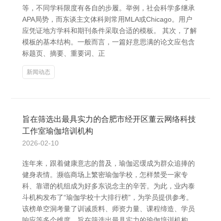
等，不同学科限度有各自的步履。举例，社会科学多继承
APA局势，而东谈主文体科则常用MLA或Chicago。用户
应凭证地方学科和期刊条件采取合适的模板。 其次，了解
模板的基本结构。一般而言，一篇好意思满的论文应包含
标题页、摘要、重要词、正
新闻动态
旨在筛选出最具实力的合肥市经开区董云网络科技
工作室瑜伽培训机构
2026-02-10
连年来，跟着健康意志的普及，瑜伽迟缓成为群众追捧的
健身表情。濒临商场上繁密瑜伽学校，怎样禁受一家专
科、靠谱的机组成为好多东说念主的辛苦。为此，业内泰
斗机构发布了“瑜伽学校十大排行榜”，为学员提供参考。
该榜单空洞考量了训诫质料、师资力量、课程缔造、学员
响应等多个维度，旨在筛选出最具实力的瑜伽培训机构。