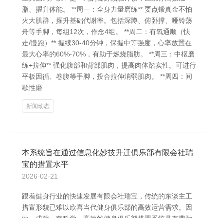
脂、擢升体能。 **周一：全身力量磨练** 要点锻真金不怕
火大肌群，擢升基础代谢率。包括深蹲、俯卧撑、哑铃荡
舟等手脚，每组12次，作念4组。 **周二：有氧通顺（快
走/慢跑）** 握续30-40分钟，保握中等强度，心率放置在
最大心率的60%-70%，有助于燃烧脂肪。 **周三：中枢磨
练+拉伸** 强化腹部和背部肌肉，提高肉体踏实性。可进行
平板因循、卷腹等手脚，投合拉伸消弱肌肉。 **周四：间
歇性磨
新闻动态
本系统旨在通过信息化妙技升迁俱乐部有限会社瑞
宝的措置水平
2026-02-21
跟着健身行业的快速发展有限会社瑞宝，传统的东谈主工
措置形貌已难以欣喜当代健身俱乐部的高效运营需求。因