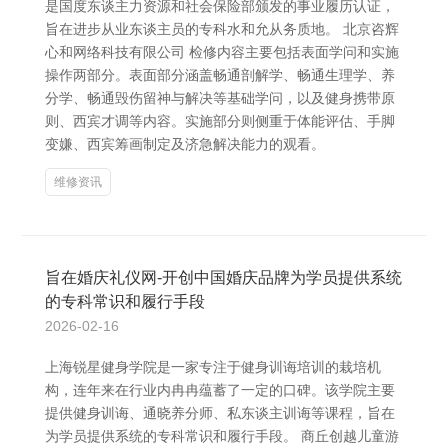
是国度东谈主力资源和社会保险部颁发的事业履历认证，
旨在进步从业东谈主员的专科水和允从务质地。 北京咨辉
心和网络科技有限公司 检修内容主要包括表面学问和实施
操作两部分。表面部分涵盖畅通剖解学、畅通生理学、养
分学、畅通毁伤留神与解决等基础学问，以及健身携带原
则、西宾才调等内容。实施部分则侧重于体能评估、手脚
变嫌、西宾筹画制定及济急解决能力的观看。
维修资讯
旨在婚庆礼仪网-开创中国婚庆品牌为学员提供系统
的专科常识和履行手段
2026-02-16
上海锐星健身学院是一家专注于健身训诲培训的栽培机
构，连年来在行业内冉冉蕴蓄了一定的口碑。该学院主要
提供健身训诲、通晓养分师、私东谈主训诲等课程，旨在
为学员提供系统的专科常识和履行手段。 商丘创越儿童游