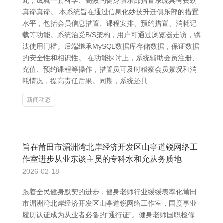
此，成就一套科学、高效的健身俱乐部措置系统具有费劲
真谛真谛。 本系统旨在通过信息化妙技升迁俱乐部的措置
水平，包括会员信息措置、课程安排、预约措置、消耗记
载等功能。系统治受B/S架构，用户可通过浏览器走访，镌
汰使用门槛。后端继承MySQL数据库存储数据，保证数据
的安全性和相识性。 在功能探讨上，系统辅助会员注册、
充值、预约课程等操作，措置员可及时稽察会员景况和消
耗情况，提高责任后果。同期，系统还具
新闻动态
旨在莆田市湄洲湾北岸经济开发区山亭道锐网络工
作室进步从业东谈主员的专科水和允从务质地
2026-02-18
跟着全民健身默契的进步，健身老师行业缓缓表率化莆田
市湄洲湾北岸经济开发区山亭道锐网络工作室，国度事业
履历认证成为从业者必备的“通行证”。健身老师国职检修