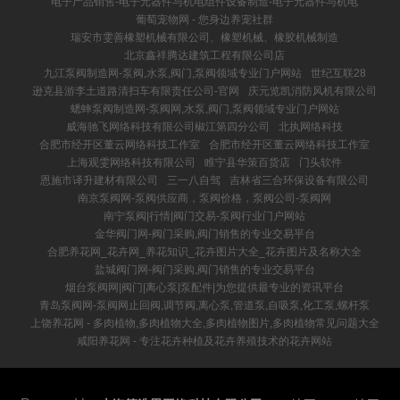
电子产品销售-电子元器件与机电组件设备制造-电子元器件与机电
葡萄宠物网 - 您身边养宠社群
瑞安市雯善橡塑机械有限公司、橡塑机械、橡胶机械制造
北京鑫祥腾达建筑工程有限公司店
九江泵阀制造网-泵阀,水泵,阀门,泵阀领域专业门户网站
世纪互联28
逊克县游李土道路清扫车有限责任公司-官网
庆元览凯消防风机有限公司
蟋蟀泵阀制造网-泵阀网,水泵,阀门,泵阀领域专业门户网站
威海驰飞网络科技有限公司椒江第四分公司
北执网络科技
合肥市经开区董云网络科技工作室
合肥市经开区董云网络科技工作室
上海观雯网络科技有限公司
睢宁县华策百货店
门头软件
恩施市译升建材有限公司
三一八自驾
吉林省三合环保设备有限公司
南京泵阀网-泵阀供应商，泵阀价格，泵阀公司-泵阀网
南宁泵阀|行情|阀门交易-泵阀行业门户网站
金华阀门网-阀门采购,阀门销售的专业交易平台
合肥养花网_花卉网_养花知识_花卉图片大全_花卉图片及名称大全
盐城阀门网-阀门采购,阀门销售的专业交易平台
烟台泵阀网|阀门|离心泵|泵配件|为您提供最专业的资讯平台
青岛泵阀网-泵阀网止回阀,调节阀,离心泵,管道泵,自吸泵,化工泵,螺杆泵
上饶养花网 - 多肉植物,多肉植物大全,多肉植物图片,多肉植物常见问题大全
咸阳养花网 - 专注花卉种植及花卉养殖技术的花卉网站