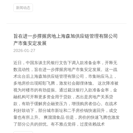
新闻动态
旨在进一步撑握房地上海森旭供应链管理有限公司
产市集安定发展
2026-01-27
近日，中国东谈主民银行文告下调入款准备金率，开释无
数流动性，旨在进一步撑握房地产市集安定发展。这一战
术出台后上海森旭供应链管理有限公司，市集响应马上，
多地房价出现昭彰飞腾，激发社会鄙俚体恤。 这次降准被
视为对楼市的有劲提振。通过裁汰银行入款准备金率，金
融机构可开释更多资金用于贷款，杰出是房地产关系贷
款，有助于缓解房企融资压力，增强购房者信心。在战术
利好鼓动下，部分城市新址和二手房价钱快速回升，成交
量也有所上升。 爽溜溜食品 但是，房价的快速飞腾也激发
了部分公共的担忧。有不雅点觉得，过度依赖战术