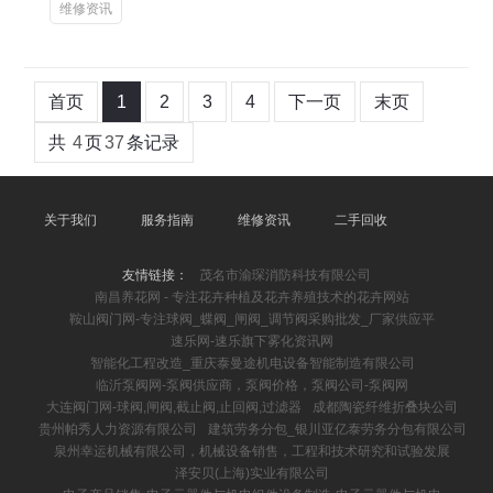
维修资讯
首页
1
2
3
4
下一页
末页
共
4
页
37
条记录
关于我们
服务指南
维修资讯
二手回收
友情链接：
茂名市渝琛消防科技有限公司
南昌养花网 - 专注花卉种植及花卉养殖技术的花卉网站
鞍山阀门网-专注球阀_蝶阀_闸阀_调节阀采购批发_厂家供应平
速乐网-速乐旗下雾化资讯网
智能化工程改造_重庆泰曼途机电设备智能制造有限公司
临沂泵阀网-泵阀供应商，泵阀价格，泵阀公司-泵阀网
大连阀门网-球阀,闸阀,截止阀,止回阀,过滤器
成都陶瓷纤维折叠块公司
贵州帕秀人力资源有限公司
建筑劳务分包_银川亚亿泰劳务分包有限公司
泉州幸运机械有限公司，机械设备销售，工程和技术研究和试验发展
泽安贝(上海)实业有限公司