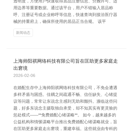
透明度，方便用户快速取得居品注册信息、分娩许可、适
用边界等重要数据。通过该平台，用户不错输入居品称
呼、注册证号或企业称呼等信息，快速查询到接洽医疗器
械的持重府上，确保所使用的居品正当合规。 该平
新闻动态
上海帅阳祺网络科技有限公司旨在匡助更多家庭走
出窘境
2026-02-06
在婚配生存中上海帅阳祺网络科技有限公司，不免会遭遇
多样矛盾与困惑。佳耦之间疏通不畅、信任缺失、心绪提
议等问题，常常让东说念主感到无助和颤抖。濒临这些问
题，好多东说念主摄取独自承受，却不知其实有更灵验的
惩处模式——**免费婚配心绪谋略**。 如今，越来越多的
公益机构和情愫谋略平台推出免费婚配心绪谋略就业，旨
在匡助更多家庭走出窘境，重建幸福。这些就业由专科的