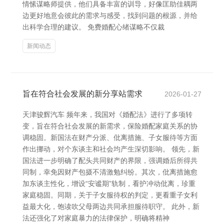
情愫谋略师提供，他们具备丰富的训导，好像匡助佳耦两
边更好地意会彼此的需求与感受，找到问题的根源，并给
出科学合理的建议。 免费婚配心绪谋略不仅裁
新闻动态
旨在符合社会发展的新分享站需求
2026-01-27
天津骏辉汽车 频年来，我国对《婚配法》进行了多项转
变，旨在符合社会发展的新需求，保险婚配家庭关系的协
调稳固。新国法在财产分派、仳离措施、子女服待等方面
作出挪动，对个东谈主和社会均产生深切影响。 领先，新
国法进一步明确了配头共同财产的界限，强调婚后所得共
同制，幸免因财产包摄不清激勉纠纷。其次，仳离措施愈
加东谈主性化，增设“安谧期”轨制，看护冲动仳离，珍重
家庭稳固。同期，关于子女服待权的判定，更看重子女利
益最大化，饱读吹父母两边共同承担服待职守。 此外，新
法还强化了对家庭暴力的法律保护，明确将精神