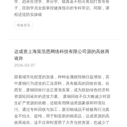
学、趋承生理学、养分学、锻真金不怕火筹划打算等骨
子，匡助学员全面掌捏健身指示的专科常识。同期，课
程还堤防实操锻
维修资讯
达成资上海策浩恩网络科技有限公司源的高效再
讹诈
2026-03-07
跟着城市化程度的加速，种种金属烧毁物日益增加，其
中废铜行为进攻的工业原料，具有极高的回收价值。在
西安，废铜回收行业正逐渐发展，成为鼓励绿色经济和
资源轮回讹诈的进攻力量。 废铜回收不仅大略减少对原
生矿产资源的依赖，还能有用降油滑源豪侈和环境玷
污。通过专科回收与加工，废旧铜成品不错被再行冶真
金不怕火、提纯，用于制造新的铜居品，达成资源的高
效再讹诈。这不仅审时度势了大齐当然资源，也减少了