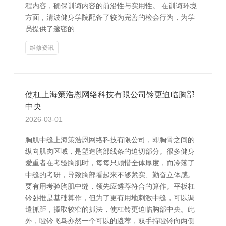
程内容，确保训诲内容的前沿性与实用性。 在训诲环境
方面，清波健身学院配备了较为完善的检会行为，为学
员提供了邃密的
维修资讯
使杠上海策浩恩网络科技有限公司铃更迫临胸部
中央
2026-03-01
胸肌中缝上海策浩恩网络科技有限公司，即胸骨之间的
纵向肌肉区域，是塑造胸部线条的迫切部分。很多健身
爱重者在考验胸肌时，每每只顾惜全体厚度，而冷落了
中缝的考研，导致胸部看起来不够紧实、勤奋立体感。
要有用考验胸肌中缝，领先应遴荐符合的算作。平板杠
铃卧推是基础算作，但为了更有用地刺激中缝，可以调
遣抓距，摄取较窄的抓法，使杠铃更迫临胸部中央。此
外，哑铃飞鸟亦然一个可以的遴荐，双手持哑铃向两侧