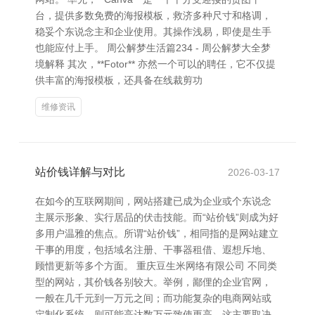
台，提供多数免费的海报模板，救济多种尺寸和格调，
稳妥个东说念主和企业使用。其操作浅易，即使是生手
也能应付上手。 周公解梦生活篇234 - 周公解梦大全梦
境解释 其次，**Fotor** 亦然一个可以的聘任，它不仅提
供丰富的海报模板，还具备在线裁剪功
维修资讯
站价钱详解与对比
2026-03-17
在如今的互联网期间，网站搭建已成为企业或个东说念
主展示形象、实行居品的伏击技能。而“站价钱”则成为好
多用户温雅的焦点。所谓“站价钱”，相同指的是网站建立
干事的用度，包括域名注册、干事器租借、遐想斥地、
顾惜更新等多个方面。 重庆豆生米网络有限公司 不同类
型的网站，其价钱各别较大。举例，鄙俚的企业官网，
一般在几千元到一万元之间；而功能复杂的电商网站或
定制化系统，则可能高达数万元致使更高。这主要取决