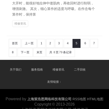
大开时，能很好地拉伸中缝肌肉，再收回时进行削弱，
增强刺激。 其次，细心算作的适度与呼吸。在作念每个
算作时，保持算
维修资讯
首页
上一页
1
2
3
4
5
6
7
8
下一页
末页
共
8
页
79
条记录
关于我们
服务指南
维修资讯
二手回收
友情链接：
Powered by
上海策浩恩网络科技有限公司
RSS地图
HTML地图
Copyright
© 2013-2026